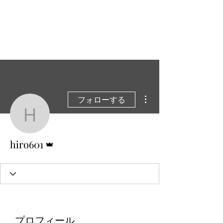
南大阪サンダース⚡ ソ
フトボールクラブ
その他
フォローする
hiro601
管理者
hiro601
プロフィール