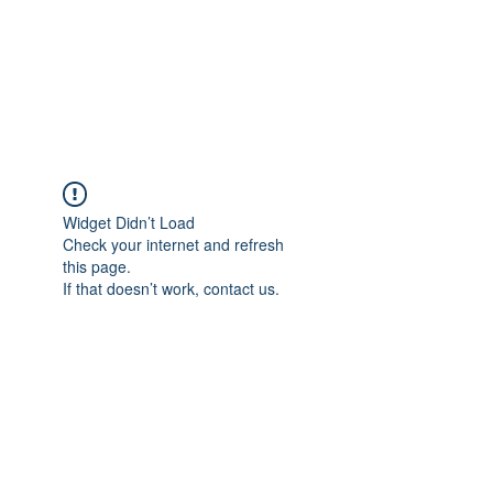
南大阪サンダース⚡ ソ
フトボールクラブ
Widget Didn’t Load
Check your internet and refresh
this page.
If that doesn’t work, contact us.